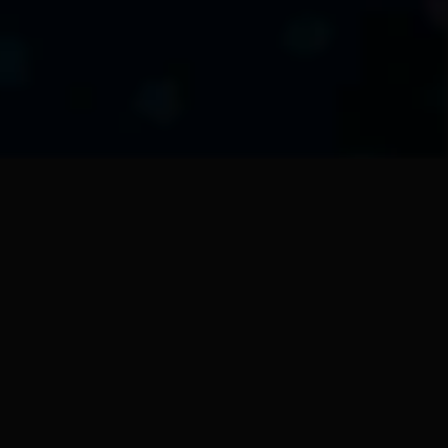
NXTedAIX03
r Edge AI conçu pour 
e et la supervision des 
établissement. Installé 