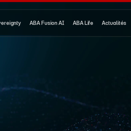
ereignty
ABA Fusion AI
ABA Life
Actualités
ereignty
ABA Fusion AI
ABA Life
Actualités