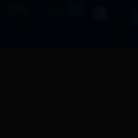
NXTedAIX03
Serveur pédagogique local 
NXTedAIX03 est un serveu
l’agrégation, l’analyse local
boîtiers pédagogiques

“Educonnect+” au niveau d’un 