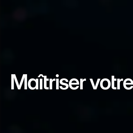
Maîtriser votr
ABA Sovereignty développe les technologies d
aux industries et aux institutions de garder le
technologique.