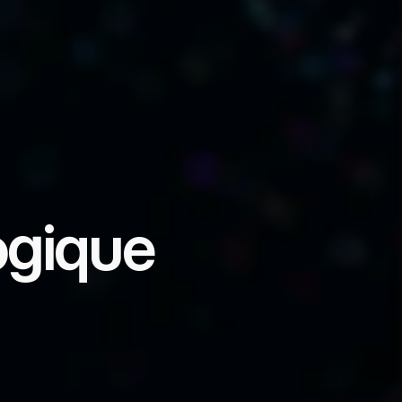
ogique
, qui permettent aux États, 
es et de leur destin 