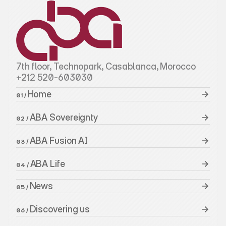
7th floor, Technopark, Casablanca, Morocco
+212 520-603030
Home 
01 / 
ABA Sovereignty
02 / 
ABA Fusion AI
03 / 
ABA Life
04 / 
News
05 / 
Discovering us
06 / 