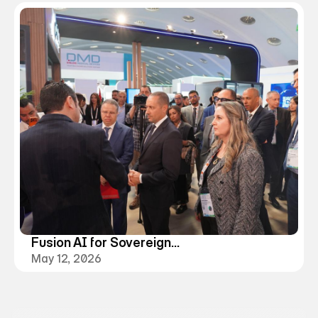
Afrique
Fusion AI for Sovereign
Health : l’IA au service de
May 12, 2026
la souveraineté sanitaire