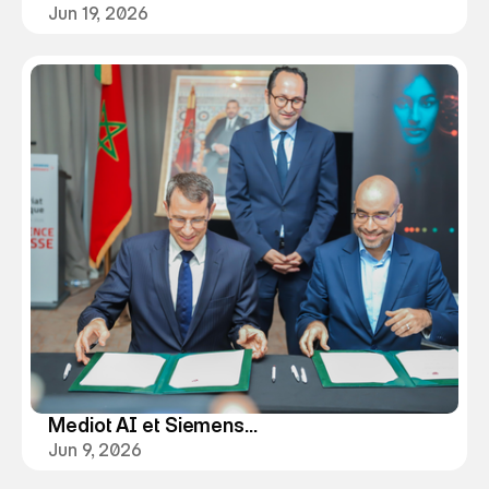
Numspot bâtissent une
Jun 19, 2026
infrastructure d’IA
souveraine
Mediot AI et Siemens
Healthineers accélèrent la
Jun 9, 2026
santé augmentée en