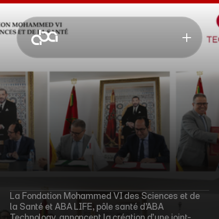
F
M
6
S
S
e
t
A
B
A
L
I
F
E
b
â
t
i
s
s
e
n
t
l
a
s
a
n
t
é
i
n
t
e
l
l
i
g
e
La Fondation Mohammed VI des Sciences et de 
la Santé et ABA LIFE, pôle santé d’ABA 
Technology, annoncent la création d’une joint-